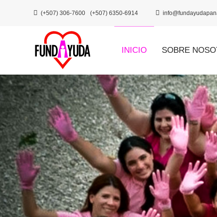
(+507) 306-7600
(+507) 6350-6914
info@fundayudapan
INICIO
SOBRE NOSO