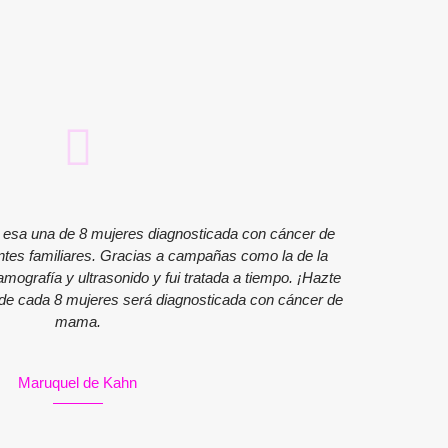
 esa una de 8 mujeres diagnosticada con cáncer de
Me diagn
tes familiares. Gracias a campañas como la de la
ser joven
ografía y ultrasonido y fui tratada a tiempo. ¡Hazte
a tiemp
de cada 8 mujeres será diagnosticada con cáncer de
mama.
Maruquel de Kahn